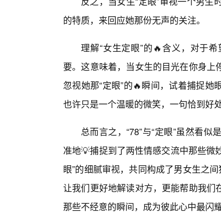
反之，当女生“定眼”审视一个男生
的特质，来回应她那份无声的关注。
理解“女生定眼”的🔥含义，对于
要。这意味着，当女生的目光在你身上停
忽视她那“定眼”的🔥瞬间，试着捕捉
也许只是一个温暖的微笑，一句恰到好
总而言之，“78”与“定眼”虽然
准地💡捕捉到了两性情感交流中那些微妙
眼”的细腻审视，共同构成了男女生之间
让我们更好地解读对方，更能帮助我们
那些不经意的瞬间，成为彼此心中最闪