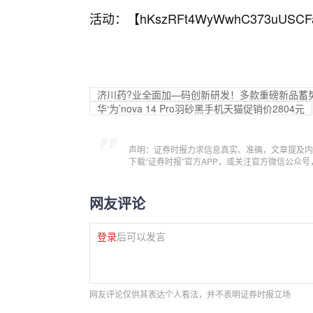
活动：【
hKszRFt4WyWwhC373uUSCF
济川药?业全面加—码创新研发！多款重磅新品蓄
华‘为’nova 14 Pro羽砂黑手机天猫促销价2804元
声明：证券时报力求信息真实、准确，文章提及内
下载“证券时报”官方APP，或关注官方微信公众
网友评论
登录
后可以发言
网友评论仅供其表达个人看法，并不表明证券时报立场