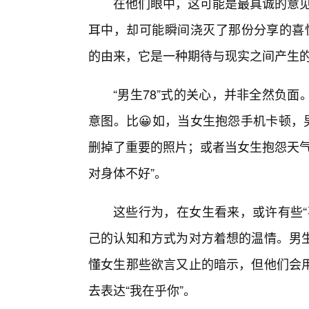
在他们眼中，这可能是最真诚的意见
耳中，却可能瞬间浇灭了那份分享的喜悦，
的由来，它是一种期待与现实之间产生
“男生78”式的关心，并非全然负
意图。比😀如，当女生抱怨手机卡顿，
删掉了重要的照片；或者当女生抱怨天气
对身体不好”。
这些行为，在女生看来，或许有些“
己的认知和方式为对方着想的温情。男
懂女生那些欲言又止的暗示，但他们会
去表达“我在乎你”。