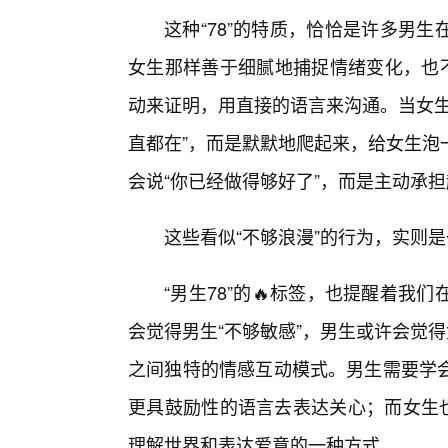
这种“78”的特质，恰恰是许多男
女生那样善于细腻地捕捉情绪变化，也不
动来证明，用直接的语言来沟通。当女生
直都在”，而是默默地爬起来，给女生泡
会说“你已经做得够好了”，而是主动承
这些看似“不够浪漫”的行为，实则
“男生78”的🔥标签，也提醒着
会觉得男生“不够敏感”，男生或许会觉
之间独特的情感互动模式。男生需要学会
更具鼓励性的语言去表达关心；而女生也
理解世界和表达爱意的一种方式。